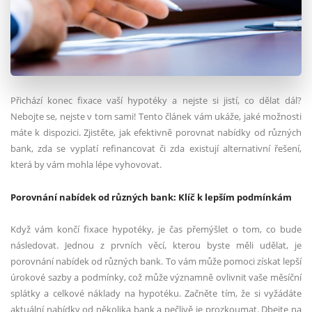
Přichází konec fixace vaší hypotéky a nejste si jistí, co dělat dál?
Nebojte se, nejste v tom sami! Tento článek vám ukáže, jaké možnosti
máte k dispozici. Zjistěte, jak efektivně porovnat nabídky od různých
bank, zda se vyplatí refinancovat či zda existují alternativní řešení,
která by vám mohla lépe vyhovovat.
Porovnání nabídek od různých bank: Klíč k lepším podmínkám
Když vám končí fixace hypotéky, je čas přemýšlet o tom, co bude
následovat. Jednou z prvních věcí, kterou byste měli udělat, je
porovnání nabídek od různých bank. To vám může pomoci získat lepší
úrokové sazby a podmínky, což může významně ovlivnit vaše měsíční
splátky a celkové náklady na hypotéku. Začněte tím, že si vyžádáte
aktuální nabídky od několika bank a pečlivě je prozkoumat. Dbejte na