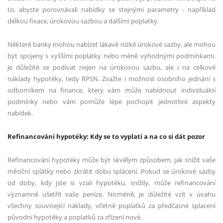
to, abyste porovnávali nabídky se stejnými parametry - například
délkou fixace, úrokovou sazbou a dalšími poplatky.
Některé banky mohou nabízet lákavě nízké úrokové sazby, ale mohou
být spojeny s vyššími poplatky nebo méně výhodnými podmínkami.
Je důležité se podívat nejen na úrokovou sazbu, ale i na celkové
náklady hypotéky, tedy RPSN. Zvažte i možnost osobního jednání s
odborníkem na finance, který vám může nabídnout individuální
podmínky nebo vám pomůže lépe pochopit jednotlivé aspekty
nabídek.
Refinancování hypotéky: Kdy se to vyplatí a na co si dát pozor
Refinancování hypotéky může být skvělým způsobem, jak snížit vaše
měsíční splátky nebo zkrátit dobu splácení. Pokud se úrokové sazby
od doby, kdy jste si vzali hypotéku, snížily, může refinancování
významně ušetřit vaše peníze. Nicméně, je důležité vzít v úvahu
všechny související náklady, včetně poplatků za předčasné splacení
původní hypotéky a poplatků za zřízení nové.