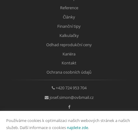
Reference
Články
Finanční tipy
Kalkulačky
Odhad reprodukční ceny
Kariéra
Kontakt
Ochrana osobních údajů
+420 724 953 704
josef.simon@ovbmail.cz
Používáme cookies k optimalizaci našich webových stránek a našich
IČO: 71881557
služeb. Další informace o cookies
najdete zde
.
Fyzická osoba zapsaná v živnostenském rejstříku