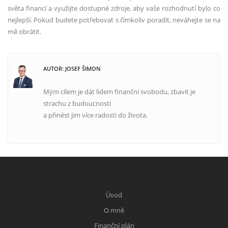
světa financí a využijte dostupné zdroje, aby vaše rozhodnutí bylo co
nejlepší. Pokud budete potřebovat s čímkoliv poradit, neváhejte se na
mě obrátit.
AUTOR: JOSEF ŠIMON
Mým cílem je dát lidem finanční svobodu, zbavit je
strachu z budoucnosti
a přinést jim více radosti do života.
Úvod
O mně
Finanční plán