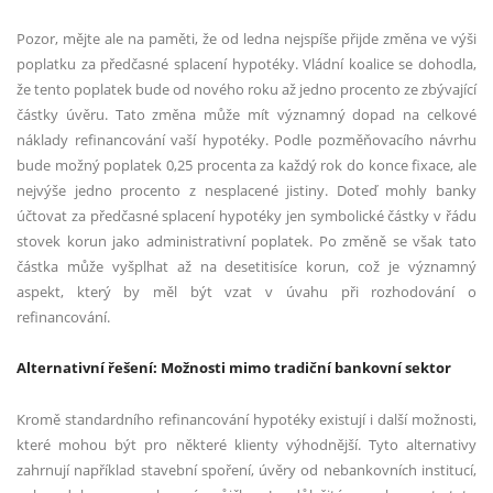
Pozor, mějte ale na paměti, že od ledna nejspíše přijde změna ve výši
poplatku za předčasné splacení hypotéky. Vládní koalice se dohodla,
že tento poplatek bude od nového roku až jedno procento ze zbývající
částky úvěru. Tato změna může mít významný dopad na celkové
náklady refinancování vaší hypotéky. Podle pozměňovacího návrhu
bude možný poplatek 0,25 procenta za každý rok do konce fixace, ale
nejvýše jedno procento z nesplacené jistiny. Doteď mohly banky
účtovat za předčasné splacení hypotéky jen symbolické částky v řádu
stovek korun jako administrativní poplatek. Po změně se však tato
částka může vyšplhat až na desetitisíce korun, což je významný
aspekt, který by měl být vzat v úvahu při rozhodování o
refinancování.
Alternativní řešení: Možnosti mimo tradiční bankovní sektor
Kromě standardního refinancování hypotéky existují i další možnosti,
které mohou být pro některé klienty výhodnější. Tyto alternativy
zahrnují například stavební spoření, úvěry od nebankovních institucí,