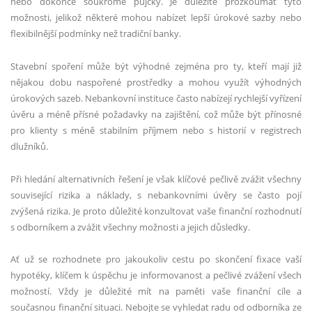
nebo dokonce soukromé půjčky. Je důležité prozkoumat tyto
možnosti, jelikož některé mohou nabízet lepší úrokové sazby nebo
flexibilnější podmínky než tradiční banky.
Stavební spoření může být výhodné zejména pro ty, kteří mají již
nějakou dobu naspořené prostředky a mohou využít výhodných
úrokových sazeb. Nebankovní instituce často nabízejí rychlejší vyřízení
úvěru a méně přísné požadavky na zajištění, což může být přínosné
pro klienty s méně stabilním příjmem nebo s historií v registrech
dlužníků.
Při hledání alternativních řešení je však klíčové pečlivě zvážit všechny
související rizika a náklady, s nebankovními úvěry se často pojí
zvýšená rizika. Je proto důležité konzultovat vaše finanční rozhodnutí
s odborníkem a zvážit všechny možnosti a jejich důsledky.
Ať už se rozhodnete pro jakoukoliv cestu po skončení fixace vaší
hypotéky, klíčem k úspěchu je informovanost a pečlivé zvážení všech
možností. Vždy je důležité mít na paměti vaše finanční cíle a
současnou finanční situaci. Nebojte se vyhledat radu od odborníka ze