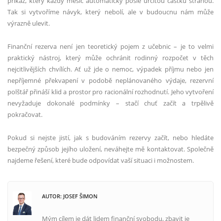
příkaz, který každý měsíc automaticky pošle určitou částku stranou.
Tak si vytvoříme návyk, který nebolí, ale v budoucnu nám může
výrazně ulevit.
Finanční rezerva není jen teoretický pojem z učebnic – je to velmi
praktický nástroj, který může ochránit rodinný rozpočet v těch
nejcitlivějších chvílích. Ať už jde o nemoc, výpadek příjmu nebo jen
nepříjemné překvapení v podobě neplánovaného výdaje, rezervní
polštář přináší klid a prostor pro racionální rozhodnutí. Jeho vytvoření
nevyžaduje dokonalé podmínky – stačí chuť začít a trpělivě
pokračovat.
Pokud si nejste jistí, jak s budováním rezervy začít, nebo hledáte
bezpečný způsob jejího uložení, neváhejte mě kontaktovat. Společně
najdeme řešení, které bude odpovídat vaší situaci i možnostem.
AUTOR: JOSEF ŠIMON
Mým cílem je dát lidem finanční svobodu, zbavit je