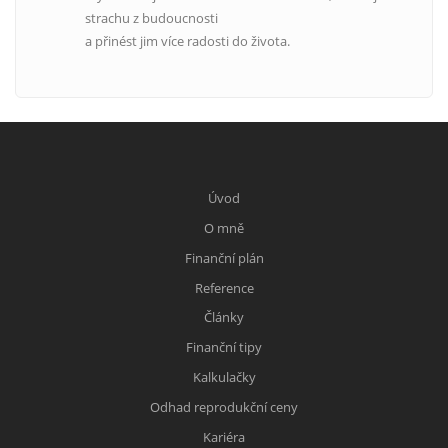
strachu z budoucnosti
a přinést jim více radosti do života.
Úvod
O mně
Finanční plán
Reference
Články
Finanční tipy
Kalkulačky
Odhad reprodukční ceny
Kariéra