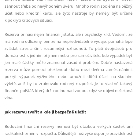
sáhnout třeba po nevýhodném úvěru. Mnoho rodin spoléhá na běžný
účet nebo kreditní kartu, ale tyto nástroje by neměly být určené
k pokrytí krizových situací.
Rezerva přináší nejen finanční jistotu, ale i psychický klid. Vědomí, že
má rodina odloženy peníze na nepředvídatelné výdaje, pomáhá lépe
zvládat stres a činit rozumnější rozhodnutí. To platí dvojnásob pro
domácnosti s jedním příjmem nebo pro samoživitele, kde výpadek byť
jen malé částky může znamenat zásadní problém. Dobře nastavená
rezerva může pomoci překlenout dobu mezi dvěma zaměstnáními,
pokrýt výpadek výživného nebo umožnit dítěti účast na školním
výletě, aniž by to zruinovalo rodinný rozpočet. Je to vlastně takový
finanční polštář, který drží rodinu nad vodou, když se objeví nečekaná
vlna.
Jak rezervu tvořit a kde ji bezpečně uložit
Budování finanční rezervy nemusí být otázkou velkých částek ani
radikálních změn v rozpočtu. Důležitější než výše úspor je pravidelnost