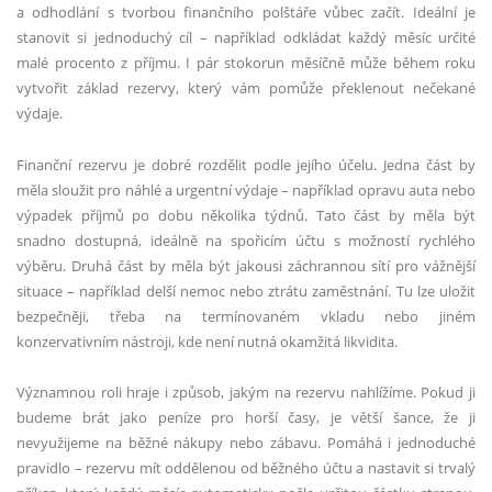
a odhodlání s tvorbou finančního polštáře vůbec začít. Ideální je
stanovit si jednoduchý cíl – například odkládat každý měsíc určité
malé procento z příjmu. I pár stokorun měsíčně může během roku
vytvořit základ rezervy, který vám pomůže překlenout nečekané
výdaje.
Finanční rezervu je dobré rozdělit podle jejího účelu. Jedna část by
měla sloužit pro náhlé a urgentní výdaje – například opravu auta nebo
výpadek příjmů po dobu několika týdnů. Tato část by měla být
snadno dostupná, ideálně na spořicím účtu s možností rychlého
výběru. Druhá část by měla být jakousi záchrannou sítí pro vážnější
situace – například delší nemoc nebo ztrátu zaměstnání. Tu lze uložit
bezpečněji, třeba na termínovaném vkladu nebo jiném
konzervativním nástroji, kde není nutná okamžitá likvidita.
Významnou roli hraje i způsob, jakým na rezervu nahlížíme. Pokud ji
budeme brát jako peníze pro horší časy, je větší šance, že ji
nevyužijeme na běžné nákupy nebo zábavu. Pomáhá i jednoduché
pravidlo – rezervu mít oddělenou od běžného účtu a nastavit si trvalý