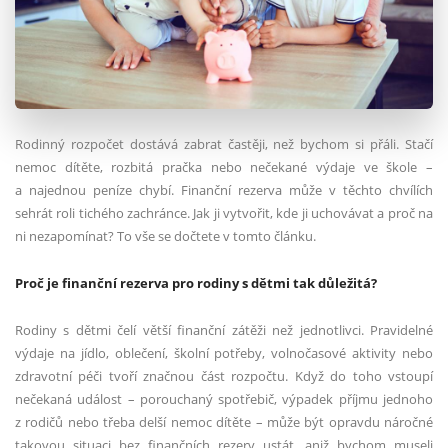
Rodinný rozpočet dostává zabrat častěji, než bychom si přáli. Stačí
nemoc dítěte, rozbitá pračka nebo nečekané výdaje ve škole –
a najednou peníze chybí. Finanční rezerva může v těchto chvílích
sehrát roli tichého zachránce. Jak ji vytvořit, kde ji uchovávat a proč na
ni nezapomínat? To vše se dočtete v tomto článku.
Proč je finanční rezerva pro rodiny s dětmi tak důležitá?
Rodiny s dětmi čelí větší finanční zátěži než jednotlivci. Pravidelné
výdaje na jídlo, oblečení, školní potřeby, volnočasové aktivity nebo
zdravotní péči tvoří značnou část rozpočtu. Když do toho vstoupí
nečekaná událost – porouchaný spotřebič, výpadek příjmu jednoho
z rodičů nebo třeba delší nemoc dítěte – může být opravdu náročné
takovou situaci bez finančních rezerv ustát, aniž bychom museli