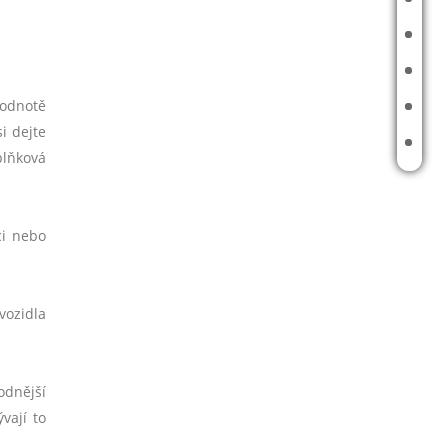
KALKULAČKY
ODHAD REPRODUKČNÍ CENY
hodnotě
KARIÉRA
i dejte
KONTAKT
plňková
ci nebo
vozidla
odnější
vají to