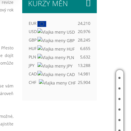
KURZY MĚN
 revize
ový rok
EUR
24,210
USD
20,976
GBP
28,245
 Přesto
HUF
6,655
e dojít
PLN
5,632
 pomůže
JPY
13,288
CAD
14,981
ÚVOD
CHF
25,904
 se vám
O MNĚ
zároveň
FINANČNÍ PLÁN
REFERENCE
 možné,
ČLÁNKY
jistíte
FINANČNÍ TIPY