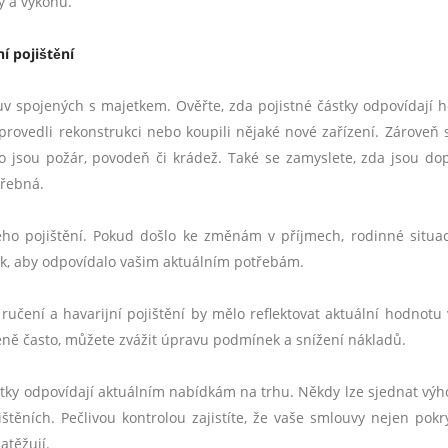
y a výkonu.
ní pojištění
luv spojených s majetkem. Ověřte, zda pojistné částky odpovídají 
ovedli rekonstrukci nebo koupili nějaké nové zařízení. Zároveň s
ako jsou požár, povodeň či krádež. Také se zamyslete, zda jsou do
třebná.
ového pojištění. Pokud došlo ke změnám v příjmech, rodinné situa
tak, aby odpovídalo vašim aktuálním potřebám.
učení a havarijní pojištění by mělo reflektovat aktuální hodnotu 
éně často, můžete zvážit úpravu podmínek a snížení nákladů.
jistky odpovídají aktuálním nabídkám na trhu. Někdy lze sjednat výh
těních. Pečlivou kontrolou zajistíte, že vaše smlouvy nejen pokrý
atěžují.