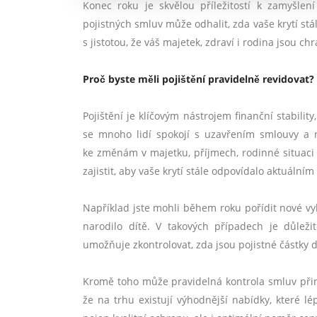
Konec roku je skvělou příležitostí k zamyšlen
pojistných smluv může odhalit, zda vaše krytí stá
s jistotou, že váš majetek, zdraví i rodina jsou ch
Proč byste měli pojištění pravidelně revidovat?
Pojištění je klíčovým nástrojem finanční stabili
se mnoho lidí spokojí s uzavřením smlouvy a n
ke změnám v majetku, příjmech, rodinné situaci
zajistit, aby vaše krytí stále odpovídalo aktuální
Například jste mohli během roku pořídit nové v
narodilo dítě. V takových případech je důležit
umožňuje zkontrolovat, zda jsou pojistné částky d
Kromě toho může pravidelná kontrola smluv přiné
že na trhu existují výhodnější nabídky, které lé