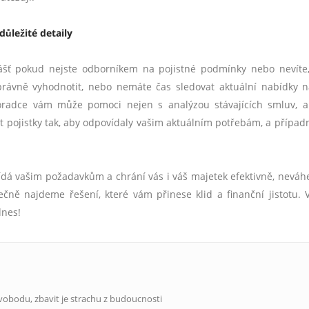
důležité detaily
lášť pokud nejste odborníkem na pojistné podmínky nebo nevíte
 správně vyhodnotit, nebo nemáte čas sledovat aktuální nabídky n
poradce vám může pomoci nejen s analýzou stávajících smluv, a
 pojistky tak, aby odpovídaly vašim aktuálním potřebám, a případn
vídá vašim požadavkům a chrání vás i váš majetek efektivně, neváh
čně najdeme řešení, které vám přinese klid a finanční jistotu. V
dnes!
vobodu, zbavit je strachu z budoucnosti