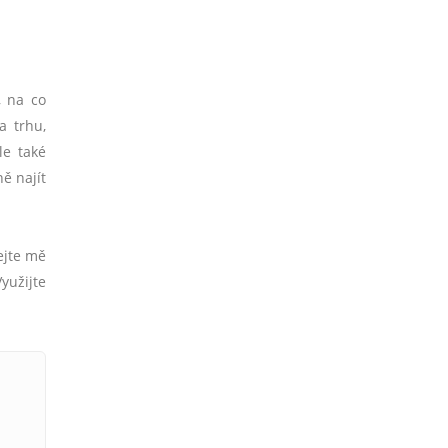
, na co
a trhu,
le také
ě najít
ejte mě
yužijte