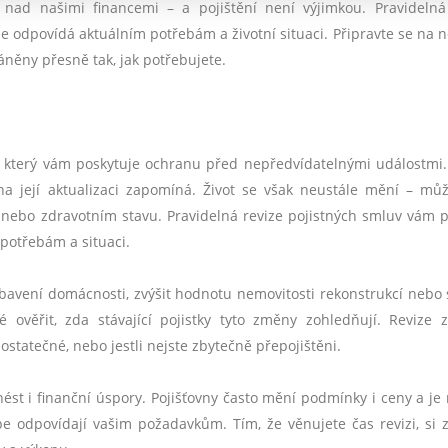
í nad našimi financemi – a pojištění není výjimkou. Pravidelná
le odpovídá aktuálním potřebám a životní situaci. Připravte se na n
ráněny přesně tak, jak potřebujete.
ty, který vám poskytuje ochranu před nepředvídatelnými událostmi.
a její aktualizaci zapomíná. Život se však neustále mění – můž
 nebo zdravotním stavu. Pravidelná revize pojistných smluv vám
m potřebám a situaci.
ybavení domácnosti, zvýšit hodnotu nemovitosti rekonstrukcí nebo
é ověřit, zda stávající pojistky tyto změny zohledňují. Revize 
ostatečné, nebo jestli nejste zbytečně přepojištěni.
st i finanční úspory. Pojišťovny často mění podmínky i ceny a je
pe odpovídají vašim požadavkům. Tím, že věnujete čas revizi, si za