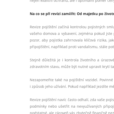
nejen kvalitní ochranu, ale i optimální poměr cen
Na
co se při revizi zaměřit: Od majetku po život
Revize pojištění začíná kontrolou pojistných sm
vašeho domova a vybavení, zejména pokud jste pr
pozor, aby pojistka zahrnovala klíčová rizika, j
připojištění, například proti vandalismu, stále po
Stejně důležitá je i kontrola životního a úraz
zdravotním stavu, může být nutné upravit krytí 
Nezapomeňte také na pojištění vozidel. Povinné r
i způsob jeho užívání. Pokud například jezdíte m
Revize pojištění navíc často odhalí, zda vaše po
podmínky nebo ušetřit na nevyužívaných připojiš
podstatné, ale zároveň vás zbytečně finančně nez