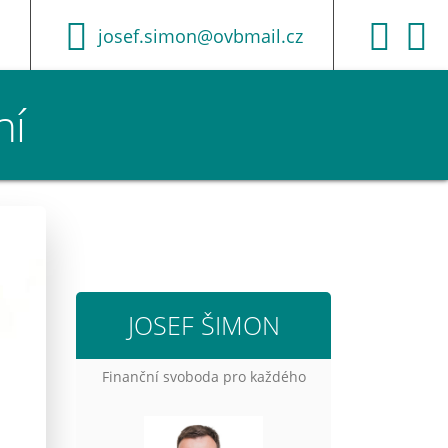
josef.simon@ovbmail.cz
ní
JOSEF ŠIMON
Finanční svoboda pro každého