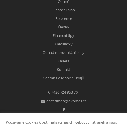
O mně
Finanční plán
Reference
Články
Finanční tipy
Kalkulačky
Odhad reprodukční ceny
Kariéra
Kontakt
Ochrana osobních údajů
+420 724 953 704
josef.simon@ovbmail.cz
Používáme cookies k optimalizaci našich webových stránek a našich