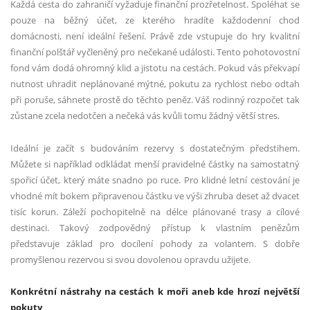
Každá cesta do zahraničí vyžaduje finanční prozřetelnost. Spoléhat se
pouze na běžný účet, ze kterého hradíte každodenní chod
domácnosti, není ideální řešení. Právě zde vstupuje do hry kvalitní
finanční polštář vyčleněný pro nečekané události. Tento pohotovostní
fond vám dodá ohromný klid a jistotu na cestách. Pokud vás překvapí
nutnost uhradit neplánované mýtné, pokutu za rychlost nebo odtah
při poruše, sáhnete prostě do těchto peněz. Váš rodinný rozpočet tak
zůstane zcela nedotčen a nečeká vás kvůli tomu žádný větší stres.
Ideální je začít s budováním rezervy s dostatečným předstihem.
Můžete si například odkládat menší pravidelné částky na samostatný
spořicí účet, který máte snadno po ruce. Pro klidné letní cestování je
vhodné mít bokem připravenou částku ve výši zhruba deset až dvacet
tisíc korun. Záleží pochopitelně na délce plánované trasy a cílové
destinaci. Takový zodpovědný přístup k vlastním penězům
představuje základ pro docílení pohody za volantem. S dobře
promyšlenou rezervou si svou dovolenou opravdu užijete.
Konkrétní nástrahy na cestách k moři aneb kde hrozí největší
pokuty