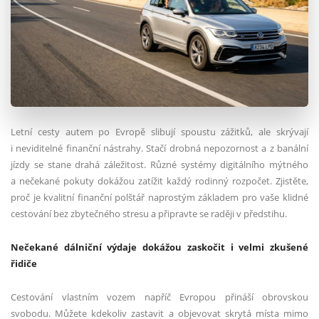
Letní cesty autem po Evropě slibují spoustu zážitků, ale skrývají
i neviditelné finanční nástrahy. Stačí drobná nepozornost a z banální
jízdy se stane drahá záležitost. Různé systémy digitálního mýtného
a nečekané pokuty dokážou zatížit každý rodinný rozpočet. Zjistěte,
proč je kvalitní finanční polštář naprostým základem pro vaše klidné
cestování bez zbytečného stresu a připravte se raději v předstihu.
Nečekané dálniční výdaje dokážou zaskočit i velmi zkušené
řidiče
Cestování vlastním vozem napříč Evropou přináší obrovskou
svobodu. Můžete kdekoliv zastavit a objevovat skrytá místa mimo