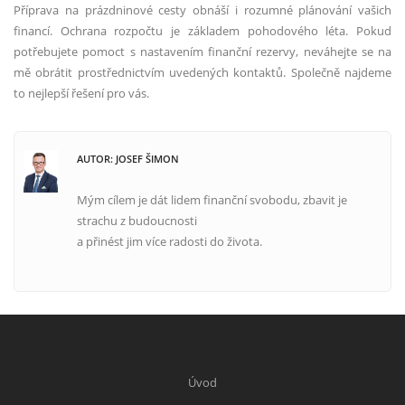
Příprava na prázdninové cesty obnáší i rozumné plánování vašich
financí. Ochrana rozpočtu je základem pohodového léta. Pokud
potřebujete pomoct s nastavením finanční rezervy, neváhejte se na
mě obrátit prostřednictvím uvedených kontaktů. Společně najdeme
to nejlepší řešení pro vás.
AUTOR: JOSEF ŠIMON
Mým cílem je dát lidem finanční svobodu, zbavit je
strachu z budoucnosti
a přinést jim více radosti do života.
Úvod