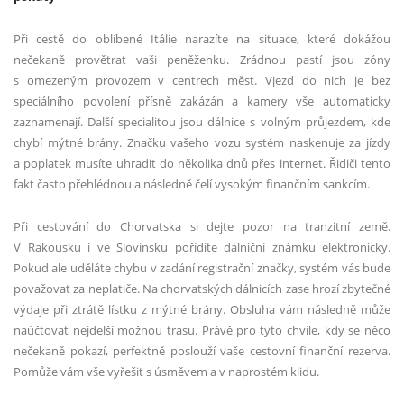
Při cestě do oblíbené Itálie narazíte na situace, které dokážou
nečekaně provětrat vaši peněženku. Zrádnou pastí jsou zóny
s omezeným provozem v centrech měst. Vjezd do nich je bez
speciálního povolení přísně zakázán a kamery vše automaticky
zaznamenají. Další specialitou jsou dálnice s volným průjezdem, kde
chybí mýtné brány. Značku vašeho vozu systém naskenuje za jízdy
a poplatek musíte uhradit do několika dnů přes internet. Řidiči tento
fakt často přehlédnou a následně čelí vysokým finančním sankcím.
Při cestování do Chorvatska si dejte pozor na tranzitní země.
V Rakousku i ve Slovinsku pořídíte dálniční známku elektronicky.
Pokud ale uděláte chybu v zadání registrační značky, systém vás bude
považovat za neplatiče. Na chorvatských dálnicích zase hrozí zbytečné
výdaje při ztrátě lístku z mýtné brány. Obsluha vám následně může
naúčtovat nejdelší možnou trasu. Právě pro tyto chvíle, kdy se něco
nečekaně pokazí, perfektně poslouží vaše cestovní finanční rezerva.
Pomůže vám vše vyřešit s úsměvem a v naprostém klidu.