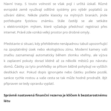
hlavní trasy. S touto volností se však pojí i určitá úskalí. Různé
evropské země využívají odlišné systémy pro výběr poplatků za
užívání dálnic. Někde platíte klasicky na mýtných branách, jinde
potřebujete fyzickou známku. Stále častěji se ale setkáte
s elektronickým mýtem, které vyžaduje předchozí registraci přes
internet. Právě zde vzniká velký prostor pro drobné omyly.
Představte si situaci, kdy přehlédnete nenápadnou tabuli upozorňující
na zpoplatněný úsek nebo ekologickou zónu. Moderní kamery vaši
značku zaznamenají automaticky během zlomku vteřiny, ale výzva
k zaplacení pokuty dorazí klidně až za několik měsíců po návratu
domů. Částky za tyto prohřešky se přitom běžně pohybují ve vyšších
desítkách eur. Pokud dopis ignorujete nebo částku pošlete pozdě,
sankce rychle rostou a vaše cesta se tak může hodně prodražit. Být
připraven se tedy opravdu vyplatí.
Správně nastavená finanční rezerva je klíčem k bezstarostnému
létu