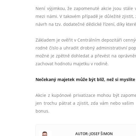
Není výjimkou, že zapomenuté akcie jsou stále 
mezi námi. V takovém případě je důležité zjistit,
návrh na tzv. dodatečné dědické řízení, díky kt
Základem je ověřit v Centrálním depozitáři cennýc
rodné číslo a uhradit drobný administrativní pop
možné je zpětně dohledat a převést na oprávně
zachovat hodnotu majetku v rodině.
Nečekaný majetek může být blíž, než si myslíte
Akcie z kupónové privatizace mohou být zapome
jen trochu pátrat a zjistit, zda vám nebo vaši
bonus.
AUTOR: JOSEF ŠIMON