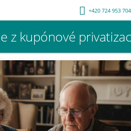
+420 724 953 704
 z kupónové privatiza