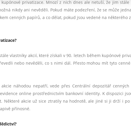
o kupónové privatizace. Mnozí z nich dnes ale netuší, že jim stál
ch možná nikdy ani nevěděli. Pokud máte podezření, že se může jedna
tníkem cenných papírů, a co dělat, pokud jsou vedené na některého z
vatizace?
le vlastníky akcií, které získali v 90. letech během kupónové priva
řevedli nebo nevěděli, co s nimi dál. Přesto mohou mít tyto cenné
ké akcie náhodou nepatří, vede přes Centrální depozitář cenných
vidence online prostřednictvím bankovní identity. K dispozici jsou
ěkteré akcie už sice ztratily na hodnotě, ale jiné si ji drží i po 
apivě přínosné.
dědictví?