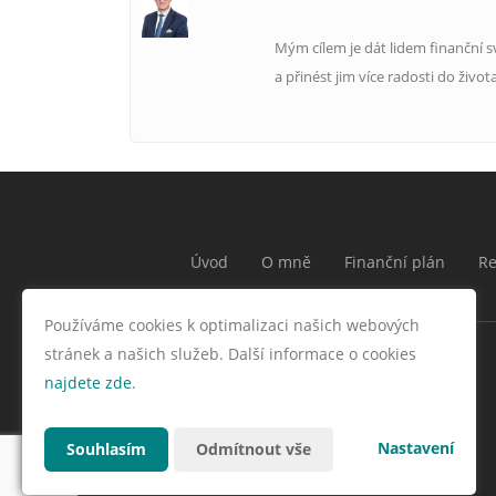
Mým cílem je dát lidem finanční s
a přinést jim více radosti do života
Úvod
O mně
Finanční plán
Re
Používáme cookies k optimalizaci našich webových
stránek a našich služeb. Další informace o cookies
najdete zde
.
Nastavení
Souhlasím
Odmítnout vše