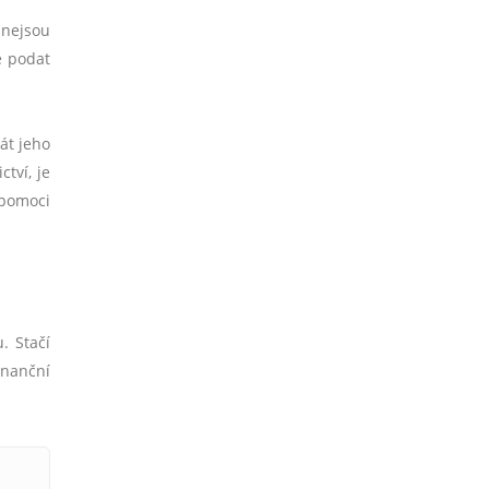
 nejsou
e podat
át jeho
tví, je
 pomoci
. Stačí
inanční