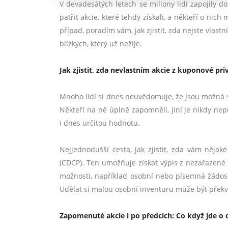
V devadesátých letech se miliony lidí zapojily d
patřit akcie, které tehdy získali, a někteří o ni
případ, poradím vám, jak zjistit, zda nejste vlas
blízkých, který už nežije.
Jak zjistit, zda nevlastním akcie z kuponové pri
Mnoho lidí si dnes neuvědomuje, že jsou možná stá
Někteří na ně úplně zapomněli, jiní je nikdy nep
i dnes určitou hodnotu.
Nejjednodušší cesta, jak zjistit, zda vám něja
(CDCP). Ten umožňuje získat výpis z nezařazené e
možnosti, například osobní nebo písemná žádost. N
Udělat si malou osobní inventuru může být překv
Zapomenuté akcie i po předcích: Co když jde o 