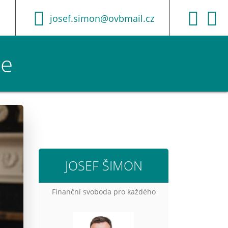
josef.simon@ovbmail.cz
ce
JOSEF ŠIMON
Finanční svoboda pro každého