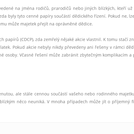
vedené na jména rodičů, prarodičů nebo jiných blízkých, kteří už
 zda byly tyto cenné papíry součástí dědického řízení. Pokud ne, lz
erému může majetek přejít na oprávněné dědice.
h papírů (CDCP), zda zemřelý nějaké akcie vlastnil. K tomu stačí zn
latek. Pokud akcie nebyly nikdy převedeny ani řešeny v rámci dědic
né osoby. Včasné řešení může zabránit zbytečným komplikacím a
nutou, ale stále cennou součástí vašeho nebo rodinného majetku
m blízkým něco neuniká. V mnoha případech může jít o příjemný f