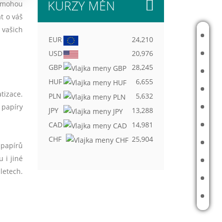
KURZY MĚN
e mohou
t o váš
 vašich
ÚVOD
EUR
24,210
USD
20,976
O MNĚ
GBP
28,245
FINANČNÍ PLÁN
HUF
6,655
REFERENCE
tizace.
PLN
5,632
 papíry
ČLÁNKY
JPY
13,288
CAD
14,981
FINANČNÍ TIPY
CHF
25,904
KALKULAČKY
 papírů
 i jiné
ODHAD REPRODUKČNÍ CENY
letech.
KARIÉRA
KONTAKT