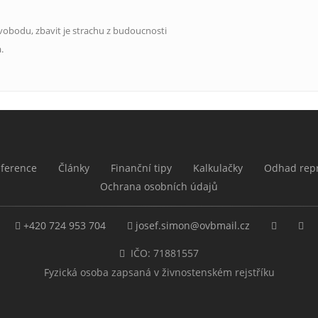
vobodu, zbavit je strachu z budoucnosti
.
ference
Články
Finanční tipy
Kalkulačky
Odhad repr
Ochrana osobních údajů
+420 724 953 704
josef.simon@ovbmail.cz
IČO: 71881557
Fyzická osoba zapsaná v živnostenském rejstříku