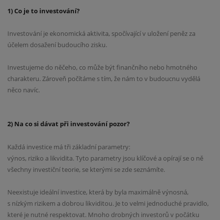
1) Co je to investování?
Investování je ekonomická aktivita, spočívající v uložení peněz za
účelem dosažení budoucího zisku.
Investujeme do něčeho, co může být finančního nebo hmotného
charakteru. Zároveň počítáme s tím, že nám to v budoucnu vydělá
něco navíc.
2) Na co si dávat při investování pozor?
Každá investice má tři základní parametry:
výnos, riziko a likvidita. Tyto parametry jsou klíčové a opírají se o ně
všechny investiční teorie, se kterými se zde seznámíte.
Neexistuje ideální investice, která by byla maximálně výnosná,
s nízkým rizikem a dobrou likviditou. Je to velmi jednoduché pravidlo,
které je nutné respektovat. Mnoho drobných investorů v počátku