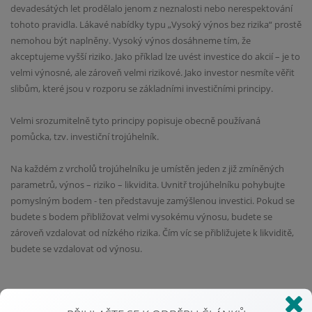
devadesátých let prodělalo jenom z neznalosti nebo nerespektování
tohoto pravidla. Lákavé nabídky typu „Vysoký výnos bez rizika“ prostě
nemohou být naplněny. Vysoký výnos dosáhneme tím, že
akceptujeme vyšší riziko. Jako příklad lze uvést investice do akcií – je to
velmi výnosné, ale zároveň velmi rizikové. Jako investor nesmíte věřit
slibům, které jsou v rozporu se základními investičními principy.
Velmi srozumitelně tyto principy popisuje obecně používaná
pomůcka, tzv. investiční trojúhelník.
Na každém z vrcholů trojúhelníku je umístěn jeden z již zmíněných
parametrů, výnos – riziko – likvidita. Uvnitř trojúhelníku pohybujte
pomyslným bodem - ten představuje zamýšlenou investici. Pokud se
budete s bodem přibližovat velmi vysokému výnosu, budete se
zároveň vzdalovat od nízkého rizika. Čím víc se přibližujete k likviditě,
budete se vzdalovat od výnosu.
3) Typy investic: