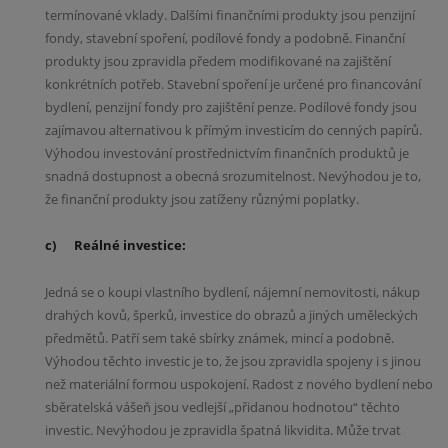
termínované vklady. Dalšími finančními produkty jsou penzijní
fondy, stavební spoření, podílové fondy a podobně. Finanční
produkty jsou zpravidla předem modifikované na zajištění
konkrétních potřeb. Stavební spoření je určené pro financování
bydlení, penzijní fondy pro zajištění penze. Podílové fondy jsou
zajímavou alternativou k přímým investicím do cenných papírů.
Výhodou investování prostřednictvím finančních produktů je
snadná dostupnost a obecná srozumitelnost. Nevýhodou je to,
že finanční produkty jsou zatíženy různými poplatky.
c) Reálné investice:
Jedná se o koupi vlastního bydlení, nájemní nemovitosti, nákup
drahých kovů, šperků, investice do obrazů a jiných uměleckých
předmětů. Patří sem také sbírky známek, mincí a podobně.
Výhodou těchto investic je to, že jsou zpravidla spojeny i s jinou
než materiální formou uspokojení. Radost z nového bydlení nebo
sběratelská vášeň jsou vedlejší „přidanou hodnotou“ těchto
investic. Nevýhodou je zpravidla špatná likvidita. Může trvat