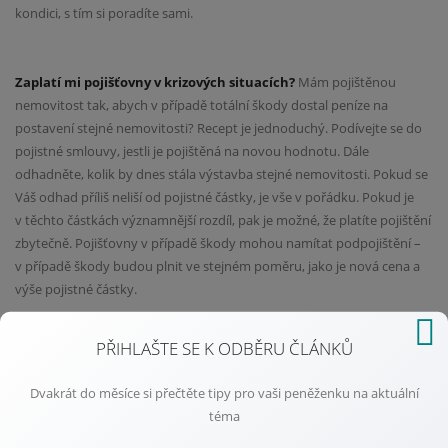
kondici, s tím si poradíte sami.
Zaplatí mi pojišťovny v krizových situacích?
Mám pojištěnou
nemovitost tak, abych v případě totální škody dostal peníze na
postavení stejné nemovitosti? Recept je jednoduchý. Podívejte se do
pojistné smlouvy, jestli je pojištěná na novou hodnotu. Dále
odhadněte, kolik by dnes stála výstavba stejné nemovitosti. Pokud se
Váš odhad příliš neliší od pojistné částky, je vše v pořádku. Pokud je
v těchto částkách významnější rozdíl, pak je možné, že platíte pojištění
zbytečně. Pojišťovny v případě škody mohou namítat podpojištění –
v případě škody budou plnit ve stejném poměru, jako je nová cena a
výše pojistné částky.
PŘIHLAŠTE SE K ODBĚRU ČLÁNKŮ
Máte životní pojištění ?
K čemu Vám slouží? Životní pojištění by
mělo sloužit primárně k tomu, aby zajistilo Vaše blízké, kteří jsou na
Dvakrát do měsíce si přečtěte tipy pro vaši peněženku na aktuální
Vás finančně závislí. Zkuste si spočítat, kolik by Vaší rodině měsíčně
téma
scházelo v rodinném rozpočtu. Pokud nemáte příjem, který je