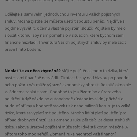
Udělejte si sami velmi jednoduchou inventuru Vašich pojistných
smluv. Možná zjistíte, že můžete ušetřit spoustu peněz. Nejdříve si
pojďme vysvětlit, k čemu vlastně pojištění slouží: Pojištění by mělo
sloužit k tomu, aby nám pomáhalo v situacích, které bychom sami
finančně nezvládli. Inventura Vašich pojistných smluv by měla začít
právě tímto bodem:
Neplatíte za něco zbytečně?
Mějte pojištěna jenom ta rizika, která
byste sami finančně nezvládli. Ztráta střechy nad hlavou po povodni
nebo požáru nás může výrazně ekonomicky ohrozit. Rozbité okno ale
zvládneme zaplatit sami. Podobné to je u životního a úrazového
pojištění. Když někdo po autonehodě zůstane invalidní, přichází o
budoucí příjmy v hodnotě stovek tisíc nebo milionů korun. Je to velké
riziko, které se vyplatí mít pojištěno. Mnoho lidí si platí pojištění pro
případ drobných úrazů. Za zlomenou ruku pět tisíc. Za deset stehů tři
tisíce. Takové úrazové pojištění může stát i dvě stě korun měsíčně. A
přitom toho moc neřeší. Zlomená ruka neohrozí Vaší finanční