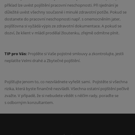
příklad lze uvést pojištění pracovní neschopnosti. Při sjednání je
důležité uvést všechny současné i minulé zdravotní potíže. Pokud se
dostanete do pracovní neschopnosti např. s onemocněním jater,
pojišťovna si vyžádá výpis ze zdravotní dokumentace. A pokud se
dozví, že klient v mládí prodělal žloutenku, zřejmě odmítne plnit.
TIP pro Vás:
Projděte si Vaše pojistné smlouvy a zkontrolujte, jestli
neplatíte Velmi drahé a Zbytečné pojištění.
Pojišťujte jenom to, co nezvládnete vyřešit sami. Pojistěte si všechna
rizika, která byste finančně nezvládli. Všechna ostatní pojištění pečlivě
zvažte. V případě, že si nebudete vědět s něčím rady, poraďte se
s odborným konzultantem.