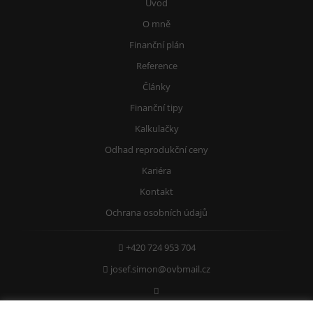
Úvod
O mně
Finanční plán
Reference
Články
Finanční tipy
Kalkulačky
Odhad reprodukční ceny
Kariéra
Kontakt
Ochrana osobních údajů
+420 724 953 704
josef.simon@ovbmail.cz