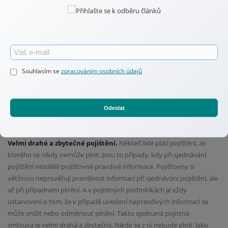
nezávislý na Vaší práci (např. příjem z pronájmu nemovitosti), pak by
pojistná částka pro případ smrti měla být alespoň ve výši Vašeho
tříletého příjmu.
Ušetřete na pojištění.
Pokud je to možné, zvolte si vyšší spoluúčast.
Souhlasím se
zpracováním osobních údajů
Už víte, že je důležité pojišťovat jenom důležitá rizika. Vyšší spoluúčastí
říkáte pojišťovně, že drobné škody zvládnete sami a s těmi velkými
potřebujete pomoci. Pojišťovna Vám za to nabídne nižší sazbu
pojistného.
Odeslat
Velmi drahé a zbytečné pojištění.
Někteří lidé platí pojištění, ze
kterého se nikdy nemůže plnit. Jsou to případy, kdy při sjednávání
pojištění nesdělili pojišťovně pravdivé informace. Pojišťovny si
většinou neprověřují pravdivost informací při sjednávání pojištění, ale
až při případném plnění. A v pojistných podmínkách je vždy
ustanovení o tom, že v případě uvedení nepravdivých informací se
může snížit nebo odmítnout plnění. Takto sjednaná pojistná
smlouva je velmi drahá a zbytečná. Nikdy se z ní nebude plnit. Jako