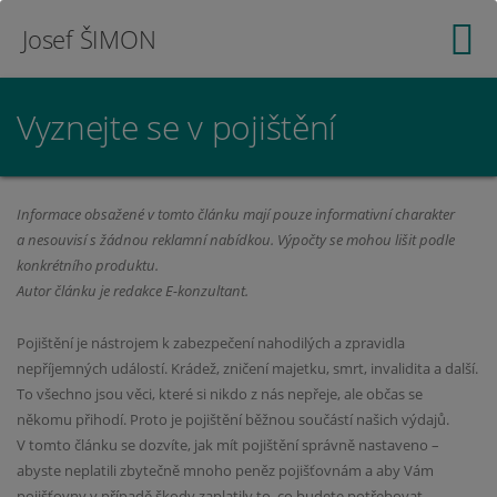
Josef ŠIMON
Vyznejte se v pojištění
Informace obsažené v tomto článku mají pouze informativní charakter
a nesouvisí s žádnou reklamní nabídkou. Výpočty se mohou lišit podle
konkrétního produktu.
Autor článku je redakce E-konzultant.
Pojištění je nástrojem k zabezpečení nahodilých a zpravidla
nepříjemných událostí. Krádež, zničení majetku, smrt, invalidita a další.
To všechno jsou věci, které si nikdo z nás nepřeje, ale občas se
někomu přihodí. Proto je pojištění běžnou součástí našich výdajů.
V tomto článku se dozvíte, jak mít pojištění správně nastaveno –
abyste neplatili zbytečně mnoho peněz pojišťovnám a aby Vám
pojišťovny v případě škody zaplatily to, co budete potřebovat.