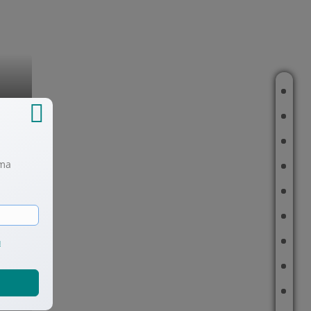
ÚVOD
O MNĚ
FINANČNÍ PLÁN
éma
REFERENCE
ČLÁNKY
FINANČNÍ TIPY
KALKULAČKY
ů
ODHAD REPRODUKČNÍ CENY
KARIÉRA