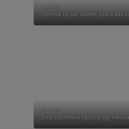
14. 5. 2026
Pojistka za pár stovek, která vás 
29. 4. 2026
Ztráta telefonu nemusí být katastr