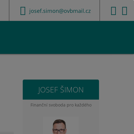
josef.simon@ovbmail.cz
JOSEF ŠIMON
Finanční svoboda pro každého