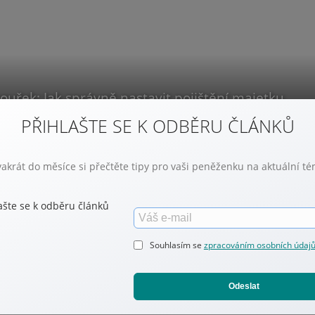
uřek: Jak správně nastavit pojištění majetku
PŘIHLAŠTE SE K ODBĚRU ČLÁNKŮ
akrát do měsíce si přečtěte tipy pro vaši peněženku na aktuální t
Souhlasím se
zpracováním osobních údaj
Odeslat