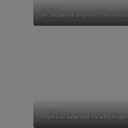
24. 7. 2026
Jak bezpečně připravit rodinný roz
8. 7. 2026
Chystá se vaše dítě na letní brigá