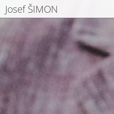
Josef ŠIMON